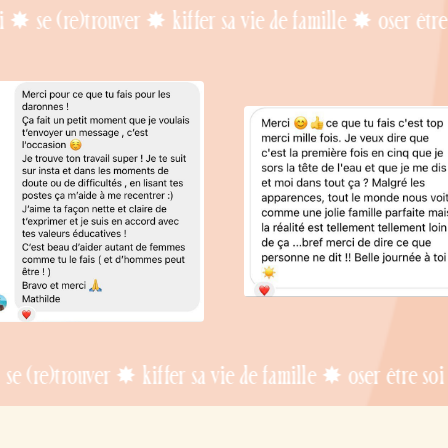
uver ✸ kiffer sa vie de famille ✸ oser être soi ✸ se (r
 ✸ kiffer sa vie de famille ✸ oser être soi ✸ se (re)tr