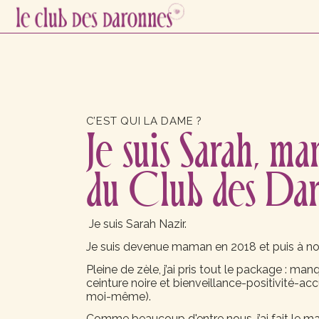
C’EST QUI LA DAME ?
Je suis Sarah, m
du Club des Da
Je suis Sarah Nazir.
Je suis devenue maman en 2018 et puis à n
Pleine de zèle, j’ai pris tout le package : ma
ceinture noire et bienveillance-positivité-a
moi-même).
Comme beaucoup d'entre nous, j’ai fait le