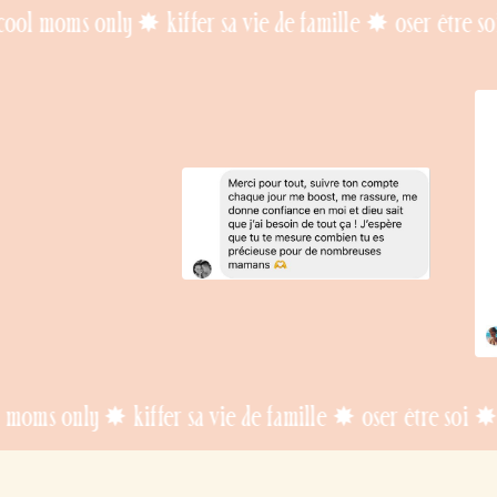
 ✸ kiffer sa vie de famille ✸ oser être soi ✸ se (re)tro
iffer sa vie de famille ✸ oser être soi ✸ se (re)trouver