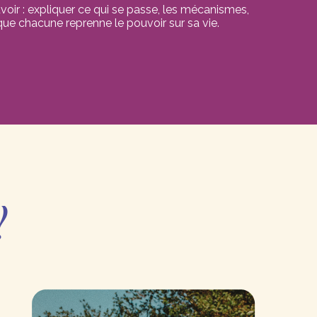
uvoir : expliquer ce qui se passe, les mécanismes,
 que chacune reprenne le pouvoir sur sa vie.
?