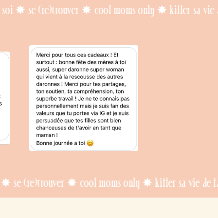
e)trouver ✸ cool moms only ✸ kiffer sa vie de famille ✸ 
ouver ✸ cool moms only ✸ kiffer sa vie de famille ✸ ose