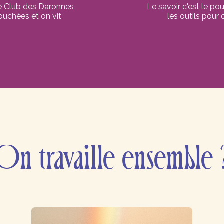
le Club des Daronnes
Le savoir c'est le po
touchées et on vit
les outils pour
On travaille ensemble 