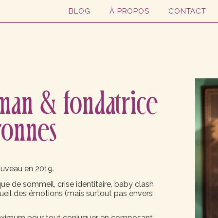
BLOG
À PROPOS
CONTACT
aman & fondatrice
ronnes
ouveau en 2019.
nque de sommeil, crise identitaire, baby clash
ccueil des émotions (mais surtout pas envers
 maximum pour tout conjuguer en composant