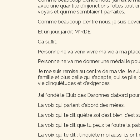
avec une quantité d'injonctions folles tout e
voyais et qui me semblaient parfaites.
Comme beaucoup d’entre nous, je suis devenu
Et un jour, j’ai dit M*RDE.
Ca suffit.
Personne ne va venir vivre ma vie à ma place
Personne ne va me donner une médaille pour 
Je me suis remise au centre de ma vie. Je 
famille et plus celle qui s’adapte, qui se plie, 
vie d’inquiétudes et d’exigences.
J’ai fondé le Club des Daronnes d’abord pour 
La voix qui parlent d’abord des mères.
La voix qui te dit qu’être soi c’est bien, c’est s
La voix qui te dit que tu peux te foutre la paix
La voix qui te dit : t’inquiète moi aussi ils o