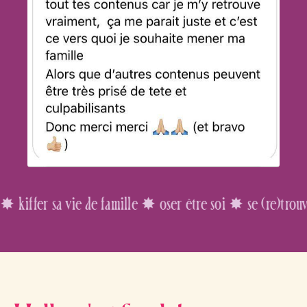
e famille ✸ oser être soi ✸ se (re)trouver ✸ kiffer sa 