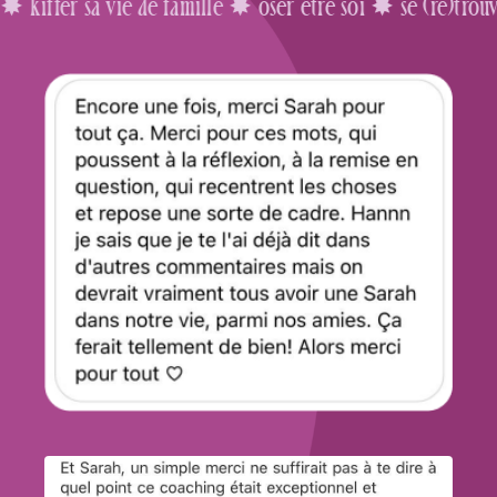
e famille ✸ oser être soi ✸ se (re)trouver ✸ kiffer sa 