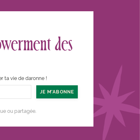
powerment des
er ta vie de daronne
!
JE M'ABONNE
due ou partagée.