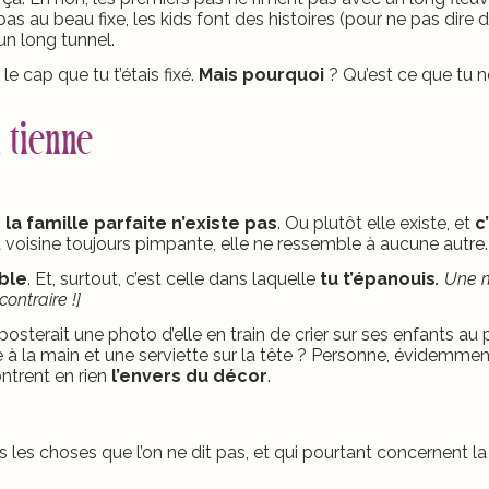
 pas au beau fixe, les kids font des histoires (pour ne pas dire 
un long tunnel.
r le cap que tu t’étais fixé.
Mais pourquoi
? Qu’est ce que tu n
a tienne
,
la famille parfaite n’existe pas
. Ou plutôt elle existe, et
c
a voisine toujours pimpante, elle ne ressemble à aucune autre
mble
. Et, surtout, c’est celle dans laquelle
tu t’épanouis
.
Une 
ontraire !]
 posterait une photo d’elle en train de crier sur ses enfants au 
 à la main et une serviette sur la tête ? Personne, évidemmen
ntrent en rien
l’envers du décor
.
s les choses que l’on ne dit pas, et qui pourtant concernent la