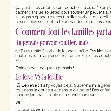
Ça y est ! Les enfants sont couchés, tu as
enfin
un p
cacher dans les toilettes pour souffler un peu. Mais…
Instagram épanouies, ces familles sorties tout droit 
te sens bien seule, et tu te demandes… mais
comment 
Comment font les familles parfai
Tu pensais pouvoir souffler, mais…
👉Tu es (enfin !) sortie de la phase bébé. Tes kids so
haute, mais tu l’as pensé très fort : « Finies les couche
»✨
Enfin ça c’est ce que tu pensais !
Le Rêve VS la Réalité
😇 Le rêve :
Tu t’y voyais déjà… Super-mum, à gérer 
tout dans la douceur et dans le dialogue ! Des enfan
chaque jour dans la joie et la bonne humeur.
VS
La réalité 🙃
: Mais voilà… ça ne marche pas comme ç