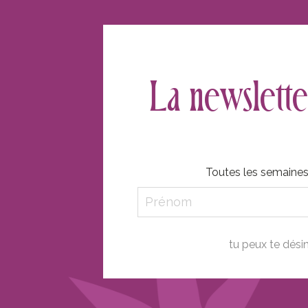
La newslette
Toutes les semaines, 
tu peux te dési