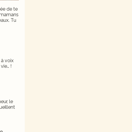
gée de te
es mamans
eaux. Tu
 à voix
vie… !
eur, le
eillent
ve