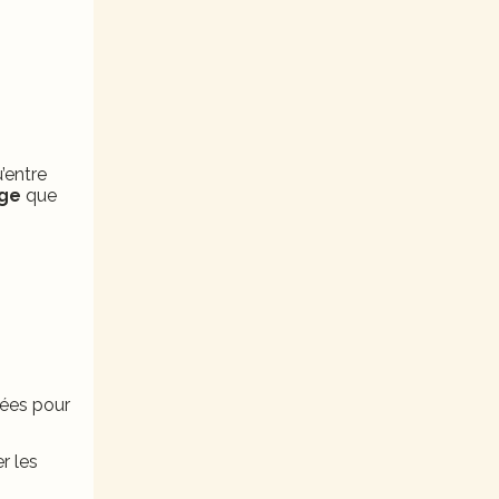
u’entre
age
que
gées pour
r les