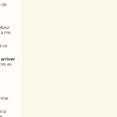
e de
illeur
, à me
ui ce
 arriver
ces au
femme
à la
e.