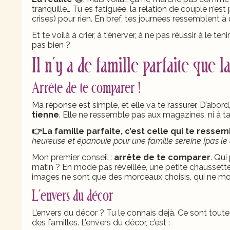
tranquille… Tu es fatiguée, la relation de couple n’est
crises) pour rien. En bref, tes journées ressemblent à 
Et te voilà à crier, à t’énerver, à ne pas réussir à le teni
pas bien ?
Il n’y a de famille parfaite que l
Arrête de te comparer !
Ma réponse est simple, et elle va te rassurer. D’abord
tienne
. Elle ne ressemble pas aux magazines, ni à t
👉La famille parfaite, c’est celle qui te resse
heureuse et épanouie pour une famille sereine [pas le c
Mon premier conseil :
arrête de te comparer
. Qui
matin ? En mode pas réveillée, une petite chaussette
images ne sont que des morceaux choisis, qui ne mo
L’envers du décor
L’envers du décor ? Tu le connais déjà. Ce sont toute
des familles. L’envers du décor, c’est :