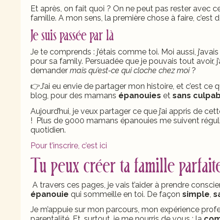
Et après, on fait quoi ? On ne peut pas rester avec 
famille. A mon sens, la première chose à faire, c’est 
Je suis passée par là
Je te comprends : j’étais comme toi. Moi aussi, j’avais 
pour sa family. Persuadée que je pouvais tout avoir, j
demander
mais qu’est-ce qui cloche chez moi
?
👉
J’ai eu envie de partager mon histoire,
et c’est ce 
blog, pour des mamans
épanouies
et
sans culpab
Aujourd’hui, je veux partager ce que j’ai appris de cette
! Plus de 9000 mamans épanouies me suivent réguli
quotidien.
Pour t’inscrire, c’est ici
Tu peux créer ta famille parfait
A travers ces pages, je vais t’aider à prendre consci
épanouie
qui sommeille en toi. De façon
simple
,
s
Je m’appuie sur mon parcours, mon expérience profes
parentalité. Et, surtout, je me nourris de vous : la
com