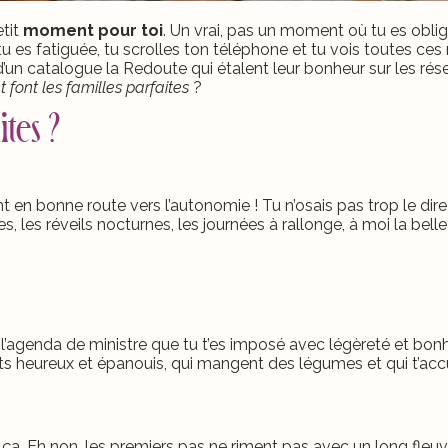
etit
moment pour toi
. Un vrai, pas un moment où tu es obli
 tu es fatiguée, tu scrolles ton téléphone et tu vois toutes c
d’un catalogue la Redoute qui étalent leur bonheur sur les rés
font les familles parfaites
?
tes ?
nt en bonne route vers l’autonomie ! Tu n’osais pas trop le dire
s, les réveils nocturnes, les journées à rallonge, à moi la belle 
l’agenda de ministre que tu t’es imposé avec légèreté et bonh
ts heureux et épanouis, qui mangent des légumes et qui t’accu
a. Eh non, les premiers pas ne riment pas avec un long fleu