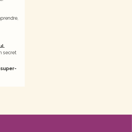
mprendre,
l.
n secret
a
super-