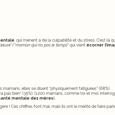
entale
, qui mènent à de la culpabilité et du stress. C’est là q
pleure
”/”
maman qui n’a pas le temps
” qui vient
écorner l’im
s mamans, elles se disent “physiquement fatiguées” (68%),
va pas bien” (35%). (1200 mamans, comme toi et moi, interro
 santé mentale des mères
).
e ! Ces chiffres font mal, mais ils ont le mérite de faire parle