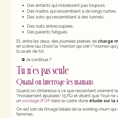
Des enfants qui n’obéissent pas toujours,
Des matins qui ressemblent à de longs rushes,
Des soirs qui ressemblent à des tunnels,
Des nuits entrecoupées,
Des parents fatigués,
Et, entre les deux, des journées pleines de
charge m
en scène (au choix) la “
maman qui crie
”/”
maman qui 
tu avais de toi.
⛔ Je continue ?
Tu n’es pas seule
Quand on interroge les mamans
Quand on s’intéresse à ce que ressentent
vraiment
le
“moralement épuisées” (57%) et disent que “tout ne 
un
sondage IFOP
dans le cadre d’une
étude sur la
On est loin de l’image idéale de la working-mum qui gèr
femmes.