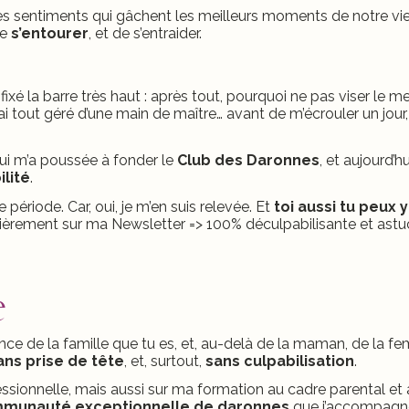
ces sentiments qui gâchent les meilleurs moments de notre vi
de
s’entourer
, et de s’entraider.
fixé la barre très haut : après tout, pourquoi ne pas viser le me
’ai tout géré d’une main de maître… avant de m’écrouler un jour
qui m’a poussée à fonder le
Club des Daronnes
, et aujourd’h
ilité
.
 période. Car, oui, je m’en suis relevée. Et
toi aussi tu peux y
èrement sur ma Newsletter => 100% déculpabilisante et astu
e
ence de la famille que tu es, et, au-delà de la maman, de la 
ans prise de tête
, et, surtout,
sans culpabilisation
.
sionnelle, mais aussi sur ma formation au cadre parental et 
munauté exceptionnelle
de daronnes
que j’accompagn