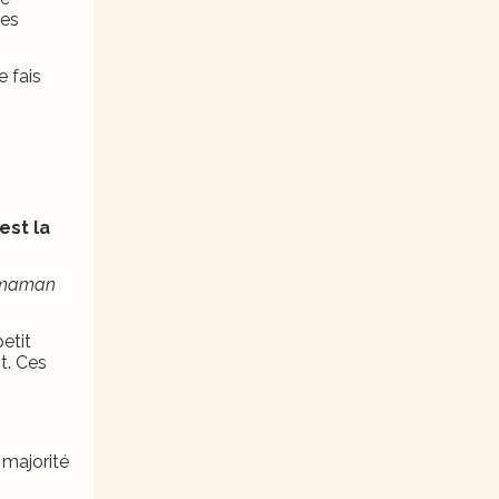
des
e fais
’est la
.
maman
petit
t. Ces
 majorité