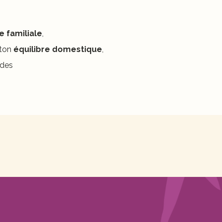
 familiale
,
 ton
équilibre domestique
,
ndes