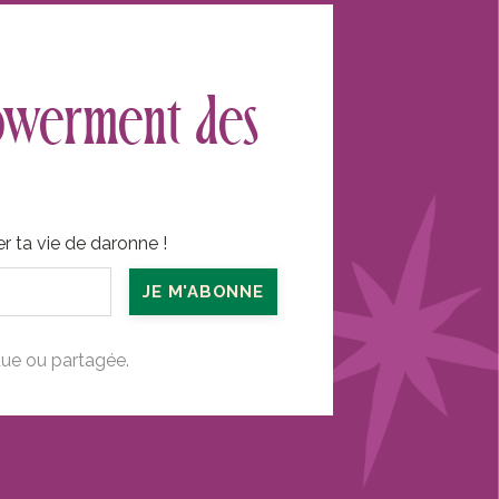
powerment des
er ta vie de daronne !
JE M'ABONNE
due ou partagée.