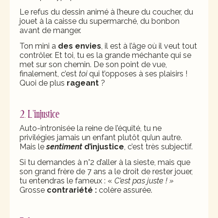
Le refus du dessin animé à l’heure du coucher, du
jouet à la caisse du supermarché, du bonbon
avant de manger.
Ton mini a
des envies
, il est à l’âge où il veut tout
contrôler. Et toi, tu es la grande méchante qui se
met sur son chemin. De son point de vue,
finalement, c’est
toi
qui t’opposes à ses plaisirs !
Quoi de plus
rageant
?
2. L'injustice
Auto-intronisée la reine de l’équité, tu ne
privilégies jamais un enfant plutôt qu’un autre.
Mais le
sentiment
d’injustice
, c’est très subjectif.
Si tu demandes à n°2 d’aller à la sieste, mais que
son grand frère de 7 ans a le droit de rester jouer,
tu entendras le fameux : «
C’est pas juste ! »
Grosse
contrariété :
colère assurée.