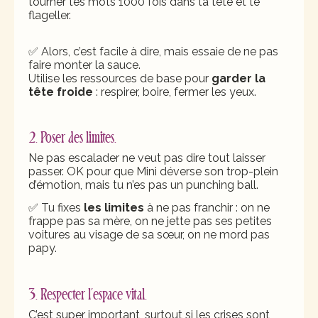
tourner tes mots 1000 fois dans ta tête et te
flageller.
✅ Alors, c’est facile à dire, mais essaie de ne pas
faire monter la sauce.
Utilise les ressources de base pour
garder la
tête froide
: respirer, boire, fermer les yeux.
2. Poser des limites.
Ne pas escalader ne veut pas dire tout laisser
passer. OK pour que Mini déverse son trop-plein
d’émotion, mais tu n’es pas un punching ball.
✅ Tu fixes
les limites
à ne pas franchir : on ne
frappe pas sa mère, on ne jette pas ses petites
voitures au visage de sa sœur, on ne mord pas
papy.
3. Respecter l’espace vital.
C’est super important, surtout si les crises sont