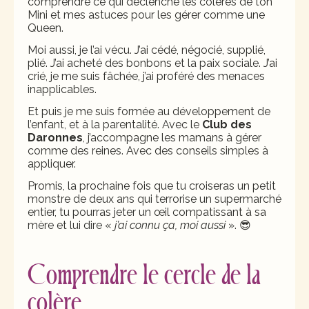
comprendre ce qui déclenche les colères de ton
Mini et mes astuces pour les gérer comme une
Queen.
Moi aussi, je l’ai vécu. J’ai cédé, négocié, supplié,
plié. J’ai acheté des bonbons et la paix sociale. J’ai
crié, je me suis fâchée, j’ai proféré des menaces
inapplicables.
Et puis je me suis formée au développement de
l’enfant, et à la parentalité. Avec le
Club des
Daronnes
, j’accompagne les mamans à gérer
comme des reines. Avec des conseils simples à
appliquer.
Promis, la prochaine fois que tu croiseras un petit
monstre de deux ans qui terrorise un supermarché
entier, tu pourras jeter un œil compatissant à sa
mère et lui dire «
j’ai connu ça, moi aussi
».
😎
Comprendre le cercle de la
colère